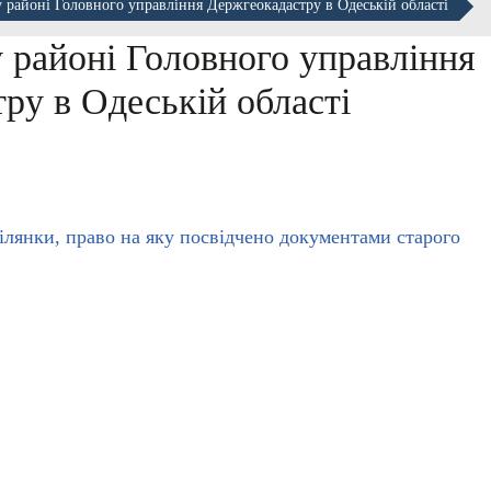
у районі Головного управління Держгеокадастру в Одеській області
 районі Головного управління
ру в Одеській області
ділянки, право на яку посвідчено документами старого