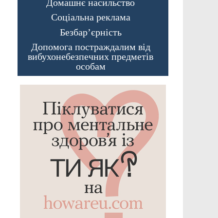
Домашнє насильство
Соціальна реклама
Безбар’єрність
Допомога постраждалим від
вибухонебезпечних предметів
особам