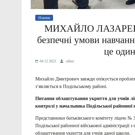
Новини
МИХАЙЛО ЛАЗАРЕНКО
безпечні умови навчання
це один
04.12.2023
editor
Михайло Дмитрович завжди опікується проблема
з’являється в Подільському районі.
Питання облаштування укриття для учнів ліц
контролі у начальника Подільської районн
Представники батьківського комітету ліцею № 3
Подільської районної військової адміністрації 
облаштування укриття для учнів даної школи.