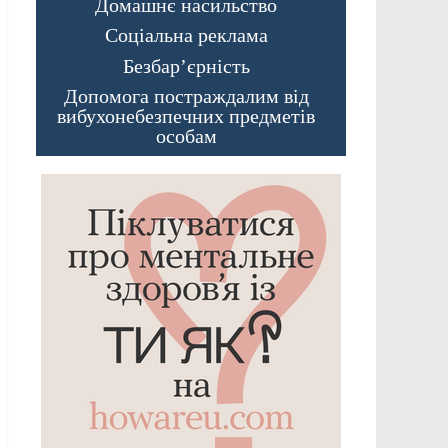
Домашнє насильство
Соціальна реклама
Безбар’єрність
Допомога постраждалим від
вибухонебезпечних предметів
особам