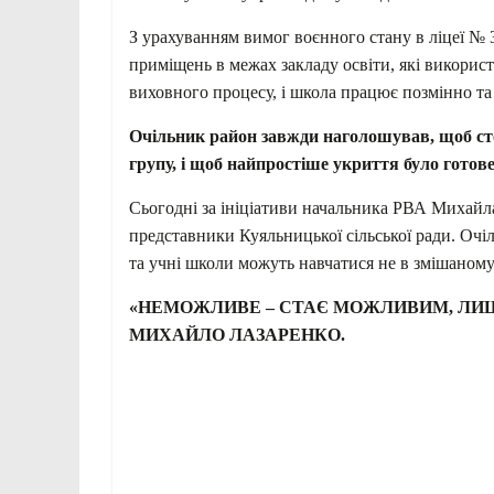
З урахуванням вимог воєнного стану в ліцеї № 
приміщень в межах закладу освіти, які викорис
виховного процесу, і школа працює позмінно та
Очільник район завжди наголошував, щоб ст
групу, і щоб найпростіше укриття було готов
Сьогодні за ініціативи начальника РВА Михайла
представники Куяльницької сільської ради. Очі
та учні школи можуть навчатися не в змішаному 
«НЕМОЖЛИВЕ – СТАЄ МОЖЛИВИМ, ЛИШЕ
МИХАЙЛО ЛАЗАРЕНКО.