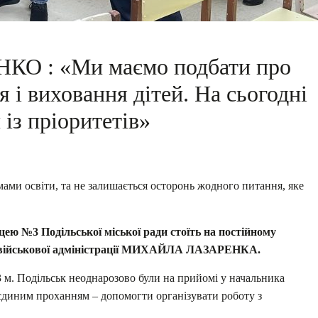
 : «Ми маємо подбати про
 і виховання дітей. На сьогодні
 із пріоритетів»
ми освіти, та не залишається осторонь жодного питання, яке
ею №3 Подільської міської ради стоїть на постійному
ої військової адміністрації МИХАЙЛА ЛАЗАРЕНКА.
 м. Подільськ неоднарозово були на прийомі у начальника
з єдиним проханням – допомогти організувати роботу з