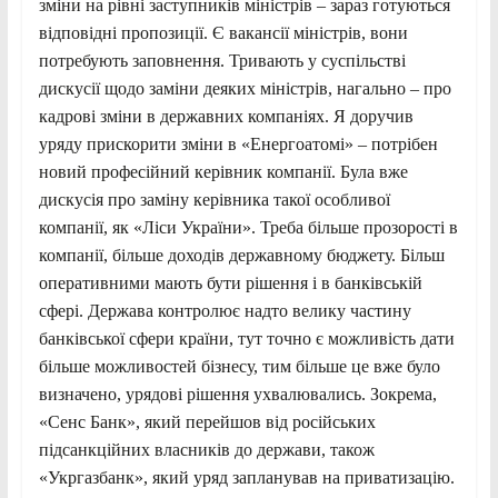
зміни на рівні заступників міністрів – зараз готуються
відповідні пропозиції. Є вакансії міністрів, вони
потребують заповнення. Тривають у суспільстві
дискусії щодо заміни деяких міністрів, нагально – про
кадрові зміни в державних компаніях. Я доручив
уряду прискорити зміни в «Енергоатомі» – потрібен
новий професійний керівник компанії. Була вже
дискусія про заміну керівника такої особливої
компанії, як «Ліси України». Треба більше прозорості в
компанії, більше доходів державному бюджету. Більш
оперативними мають бути рішення і в банківській
сфері. Держава контролює надто велику частину
банківської сфери країни, тут точно є можливість дати
більше можливостей бізнесу, тим більше це вже було
визначено, урядові рішення ухвалювались. Зокрема,
«Сенс Банк», який перейшов від російських
підсанкційних власників до держави, також
«Укргазбанк», який уряд запланував на приватизацію.