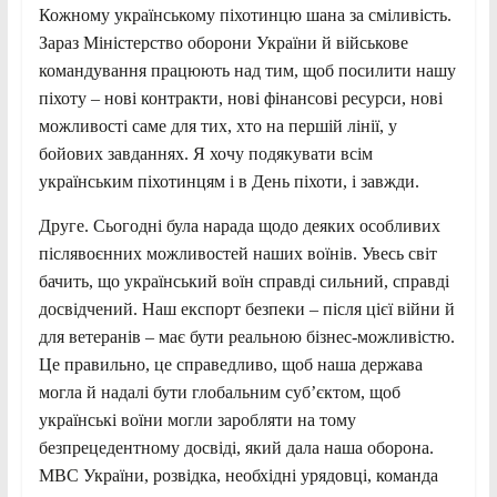
Кожному українському піхотинцю шана за сміливість.
Зараз Міністерство оборони України й військове
командування працюють над тим, щоб посилити нашу
піхоту – нові контракти, нові фінансові ресурси, нові
можливості саме для тих, хто на першій лінії, у
бойових завданнях. Я хочу подякувати всім
українським піхотинцям і в День піхоти, і завжди.
Друге. Сьогодні була нарада щодо деяких особливих
післявоєнних можливостей наших воїнів. Увесь світ
бачить, що український воїн справді сильний, справді
досвідчений. Наш експорт безпеки – після цієї війни й
для ветеранів – має бути реальною бізнес-можливістю.
Це правильно, це справедливо, щоб наша держава
могла й надалі бути глобальним суб’єктом, щоб
українські воїни могли заробляти на тому
безпрецедентному досвіді, який дала наша оборона.
МВС України, розвідка, необхідні урядовці, команда