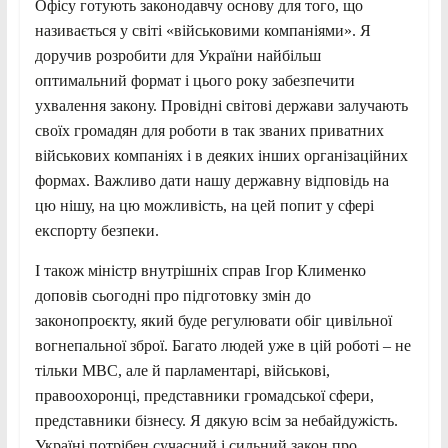
Офісу готують законодавчу основу для того, що
називається у світі «військовими компаніями». Я
доручив розробити для України найбільш
оптимальний формат і цього року забезпечити
ухвалення закону. Провідні світові держави залучають
своїх громадян для роботи в так званих приватних
військових компаніях і в деяких інших організаційних
формах. Важливо дати нашу державну відповідь на
цю нішу, на цю можливість, на цей попит у сфері
експорту безпеки.
І також міністр внутрішніх справ Ігор Клименко
доповів сьогодні про підготовку змін до
законопроєкту, який буде регулювати обіг цивільної
вогнепальної зброї. Багато людей уже в цій роботі – не
тільки МВС, але й парламентарі, військові,
правоохоронці, представники громадської сфери,
представники бізнесу. Я дякую всім за небайдужість.
Україні потрібен сучасний і сильний закон про