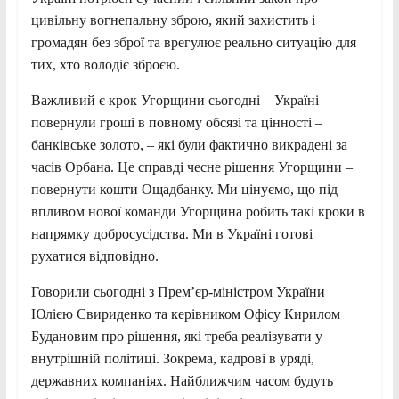
цивільну вогнепальну зброю, який захистить і
громадян без зброї та врегулює реально ситуацію для
тих, хто володіє зброєю.
Важливий є крок Угорщини сьогодні – Україні
повернули гроші в повному обсязі та цінності –
банківське золото, – які були фактично викрадені за
часів Орбана. Це справді чесне рішення Угорщини –
повернути кошти Ощадбанку. Ми цінуємо, що під
впливом нової команди Угорщина робить такі кроки в
напрямку добросусідства. Ми в Україні готові
рухатися відповідно.
Говорили сьогодні з Прем’єр-міністром України
Юлією Свириденко та керівником Офісу Кирилом
Будановим про рішення, які треба реалізувати у
внутрішній політиці. Зокрема, кадрові в уряді,
державних компаніях. Найближчим часом будуть