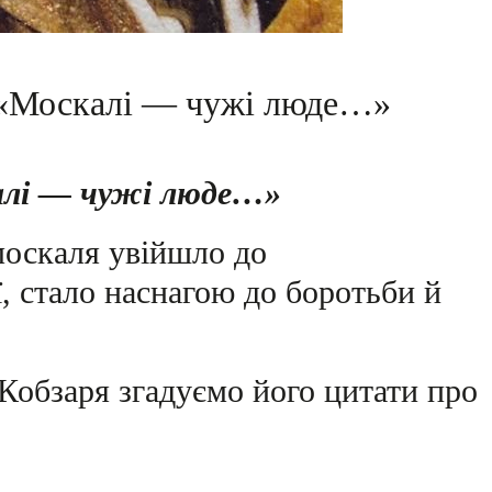
 «Москалі — чужі люде…»
алі — чужі люде…»
оскаля увійшло до
ї, стало наснагою до боротьби й
Кобзаря згадуємо його цитати про