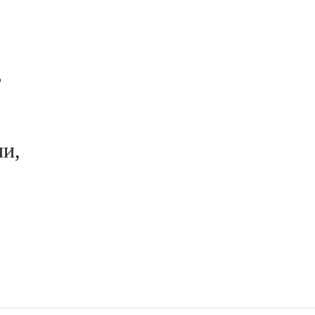
,
и,
,