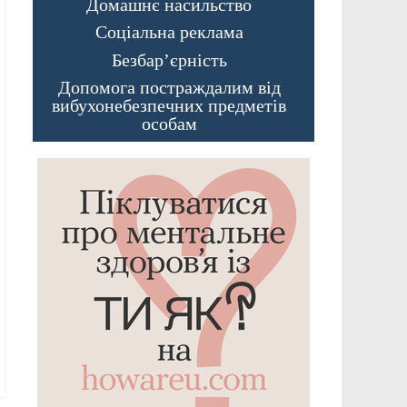
Домашнє насильство
Соціальна реклама
Безбар’єрність
Допомога постраждалим від
вибухонебезпечних предметів
особам