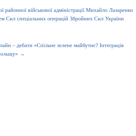
ої районної військової адміністрації Михайло Лазаренко
цем Сил спеціальних операцій Збройних Сил України
нлайн – дебати «Спільне зелене майбутнє? Інтеграція
 Польщу»
→