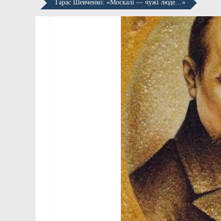
Тарас Шевченко: «Москалі — чужі люде…»