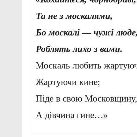
Та не з москалями,
Бо москалі — чужі люде
Роблять лихо з вами.
Москаль любить жартуюч
Жартуючи кине;
Піде в свою Московщину
А дівчина гине…»