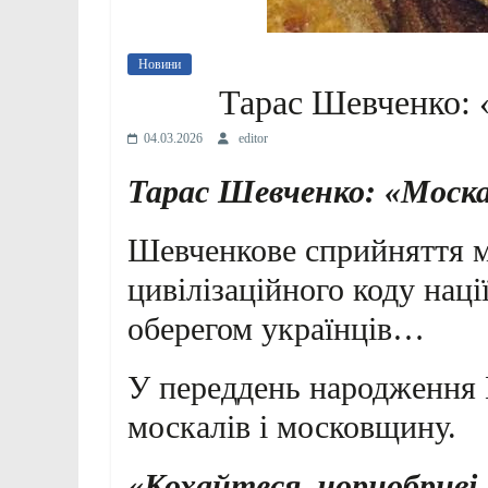
Новини
Тарас Шевченко:
04.03.2026
editor
Тарас Шевченко: «Моск
Шевченкове сприйняття м
цивілізаційного коду наці
оберегом українців…
У переддень народження 
москалів і московщину.
«Кохайтеся, чорнобриві,