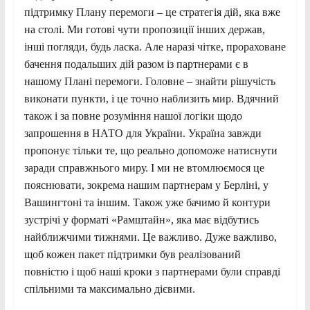
підтримку Плану перемоги – це стратегія дій, яка вже
на столі. Ми готові чути пропозиції інших держав,
інші погляди, будь ласка. Але наразі чітке, прораховане
бачення подальших дій разом із партнерами є в
нашому Плані перемоги. Головне – знайти рішучість
виконати пункти, і це точно наблизить мир. Вдячний
також і за повне розуміння нашої логіки щодо
запрошення в НАТО для України. Україна завжди
пропонує тільки те, що реально допоможе натиснути
заради справжнього миру. І ми не втомлюємося це
пояснювати, зокрема нашим партнерам у Берліні, у
Вашингтоні та іншим. Також уже бачимо й контури
зустрічі у форматі «Рамштайн», яка має відбутись
найближчими тижнями. Це важливо. Дуже важливо,
щоб кожен пакет підтримки був реалізований
повністю і щоб наші кроки з партнерами були справді
спільними та максимально дієвими.