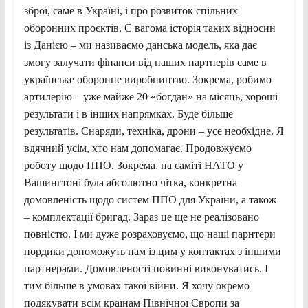
зброї, саме в Україні, і про розвиток спільних
оборонних проєктів. Є вагома історія таких відносин
із Данією – ми називаємо данська модель, яка дає
змогу залучати фінанси від наших партнерів саме в
українське оборонне виробництво. Зокрема, робимо
артилерію – уже майже 20 «богдан» на місяць, хороші
результати і в інших напрямках. Буде більше
результатів. Снаряди, техніка, дрони – усе необхідне. Я
вдячний усім, хто нам допомагає. Продовжуємо
роботу щодо ППО. Зокрема, на саміті НАТО у
Вашингтоні була абсолютно чітка, конкретна
домовленість щодо систем ППО для України, а також
– комплектації бригад. Зараз це ще не реалізовано
повністю. І ми дуже розраховуємо, що наші парнтери
нордики допоможуть нам із цим у контактах з іншими
партнерами. Домовленості повинні виконуватись. І
тим більше в умовах такої війни. Я хочу окремо
подякувати всім країнам Північної Європи за