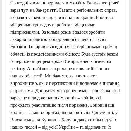
Сьогодні я вже повернувся в Україну, багато зустрічей
зараз тут, на Закарпатті. Багато є регіональних справ,
які мають значення для всієї нашої країни. Робота з
місцевими громадами, робота з місцевими
підприємцями. За кілька років вдалося зробити
Закарпаття однією з опор нашої стійкості – всієї
України. Говорив сьогодні тут із керівниками громад
області, із представниками бізнесу. Була зустріч разом
із першою віцепремʼєркою Свириденко з бізнесом
регіону. А це бізнес зокрема релокований з інших
наших областей. Ми бачимо, як зростає тут
виробництво, які є перспективи й водночас є питання,
є проблеми. Допоможемо з рішеннями – обов’язково. І
зараз ще відвідаю наших хлопців – воїнів, які
проходять реабілітацію після поранень. Бойові наші
хлопці – з наших бригад, що воюють на Донеччині, у
Вовчанську, на Курщині. Хочу подякувати їм від усіх
наших людей – від усієї України – та відзначити їх