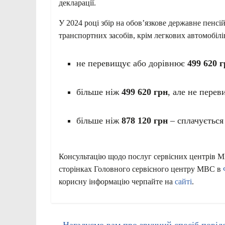
декларації.
У 2024 році збір на обов’язкове державне пенсі
транспортних засобів, крім легкових автомобі
не перевищує або дорівнює
499 620 
більше ніж
499 620 грн
, але не пере
більше ніж
878 120 грн
– сплачуєтьс
Консультацію щодо послуг сервісних центрів М
сторінках Головного сервісного центру МВС в
корисну інформацію черпайте на
сайті
.
←
Нагадуємо вам про зручний спосіб повідо