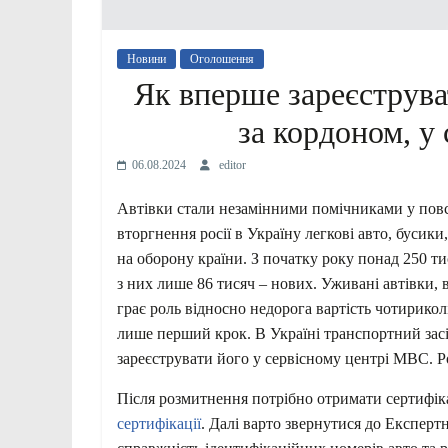
Новини
Оголошення
Як вперше зареєструват
за кордоном, у
06.08.2024
editor
Автівки стали незамінними помічниками у пов
вторгнення росії в Україну легкові авто, бусик
на оборону країни. З початку року понад 250 ти
з них лише 86 тисяч – нових. Уживані автівки, 
грає роль відносно недорога вартість чотирикол
лише перший крок. В Україні транспортний засі
зареєструвати його у сервісному центрі МВС. Р
Після розмитнення потрібно отримати сертифіка
сертифікації
. Далі варто звернутися до Експерт