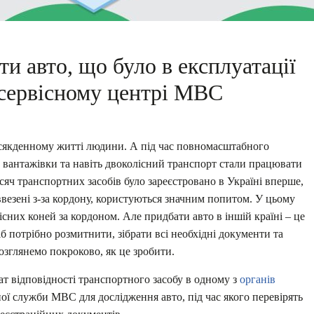
и авто, що було в експлуатації
 сервісному центрі МВС
сякденному житті людини. А під час повномасштабного
и, вантажівки та навіть двоколісний транспорт стали працювати
сяч транспортних засобів було зареєстровано в Україні вперше,
ввезені з-за кордону, користуються значним попитом. У цьому
існих коней за кордоном. Але придбати авто в іншій країні – це
б потрібно розмитнити, зібрати всі необхідні документи та
озглянемо покроково, як це зробити.
т відповідності транспортного засобу в одному з
органів
ної служби МВС для дослідження авто, під час якого перевірять