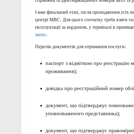
справжність ідентифікаційних номерів авто та 
І вже фінальний етап, після проходження усіх і
центрі МВС. Для цього спочатку треба взяти та
експлуатації за кордоном, у терміналі в примі
запис
.
Перелік документів для отримання послуги:
паспорт з відміткою про реєстрацію м
проживання);
довідка про реєстраційний номер облі
документ, що підтверджує повноважен
уповноваженого представника);
документ, що підтверджує правомірні