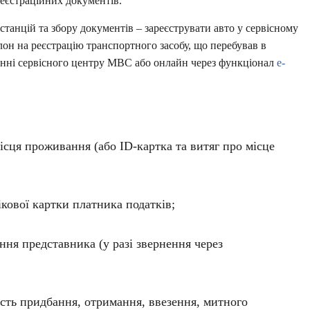
реєстраційних документів.
нстанцій та збору документів – зареєструвати авто у сервісному
лон на реєстрацію транспортного засобу, що перебував в
щенні сервісного центру МВС або онлайн через функціонал
е-
ісця проживання (або ID-картка та витяг про місце
кової картки платника податків;
ня представника (у разі звернення через
сть придбання, отримання, ввезення, митного