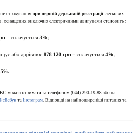
йне страхування
при першій державній реєстрації
легкових
лів, оснащених виключно електричними двигунами становить :
грн
– сплачується
3%
;
вищує або дорівнює
878 120 грн
– сплачується
4%
;
я
5
%.
ВС можна отримати за телефоном (044) 290-19-88 або на
Фейсбук
та
Інстаграм
. Відповіді на найпоширеніші питання та
млення про підозрілі закупівлі, який зробить цей процес