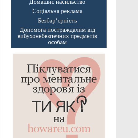
Домашнє насильство
Соціальна реклама
Безбар’єрність
Допомога постраждалим від
вибухонебезпечних предметів
особам